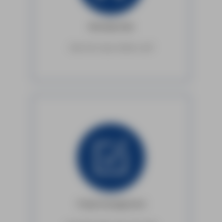
Bestelportals
Doe het maar lekker zelf.
Projectmanagement