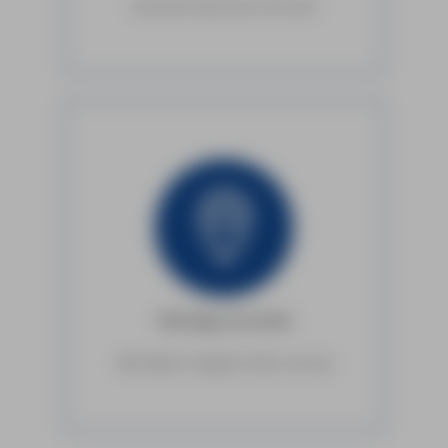
Laat dat maar aan ons over.
Montage op locatie
Wij kijken nergens meer van op.