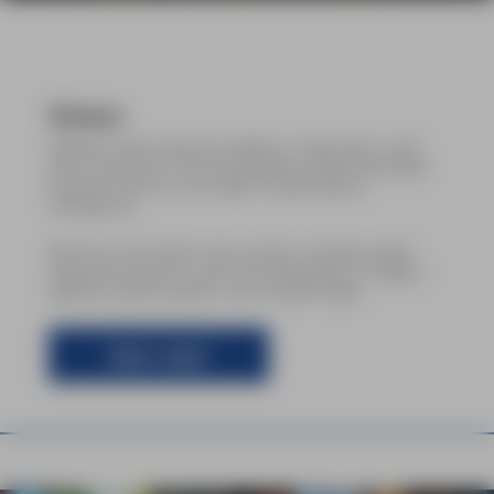
Stickers
Iedereen weet wat een sticker is, maar wist u ook
dat er meer dan 100 verschillende stickermaterialen
bestaan? Elk voor een eigen toepassing en
ondergrond.
Bij Forty Five kunnen wij u precies vertellen welke
sticker het beste is voor uw toepassing. Zo krijgt u
altijd het juiste product voor de juiste prijs.
Advies nodig?