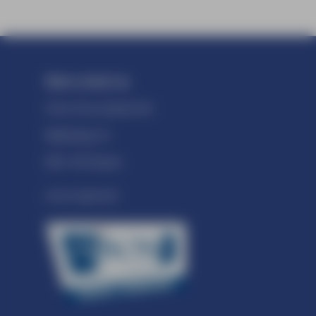
Neem contact op
Forty Five reclame B.V.
Marketing 16
6921 RE Duiven
Erkend Signbedrijf