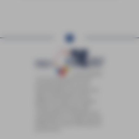
TVE Group bestaat uit een
krachtig collectief van een
aantal bedrijven dat nauw met
elkaar samenwerkt op het
gebied van indoor en outdoor
visuele communicatie. Alle
voorwaarden en disciplines zijn
aanwezig om te zorgen dat een
bedrijf zich visueel optimaal kan
presenteren.